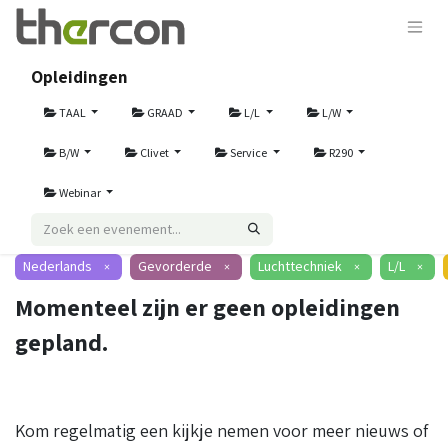
Opleidingen
TAAL
GRAAD
L/L
L/W
B/W
Clivet
Service
R290
Webinar
Nederlands
Gevorderde
Luchttechniek
L/L
×
×
×
×
Momenteel zijn er geen opleidingen
gepland.
Kom regelmatig een kijkje nemen voor meer nieuws of