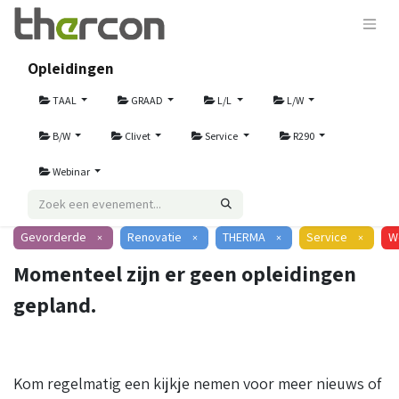
Opleidingen
TAAL
GRAAD
L/L
L/W
B/W
Clivet
Service
R290
Webinar
Gevorderde
Renovatie
THERMA
Service
W
×
×
×
×
Momenteel zijn er geen opleidingen
gepland.
Kom regelmatig een kijkje nemen voor meer nieuws of