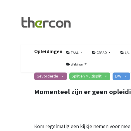
Opleidingen
TAAL
GRAAD
L/L
Webinar
Gevorderde
Split en Multisplit
L/W
×
×
×
Momenteel zijn er geen opleid
Kom regelmatig een kijkje nemen voor meer