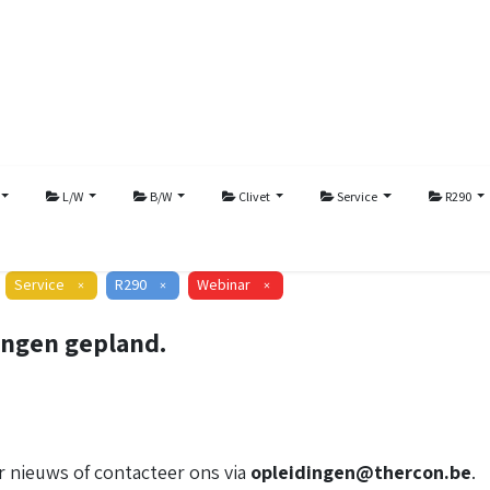
L/W
B/W
Clivet
Service
R290
Service
R290
Webinar
×
×
×
ingen gepland.
 nieuws of contacteer ons via
opleidingen@thercon.be
.